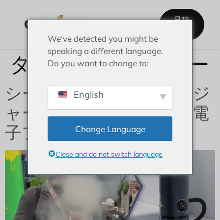
見積
もり
We've detected you might be
ソリューション
アマノオについて
speaking a different language.
タグ:
アマノフッカー
Do you want to change to:
シーシャのゲームチェンジ
English
ャー：ピュアで煙のない電
子フーカを体験しよう
Change Language
Close and do not switch language