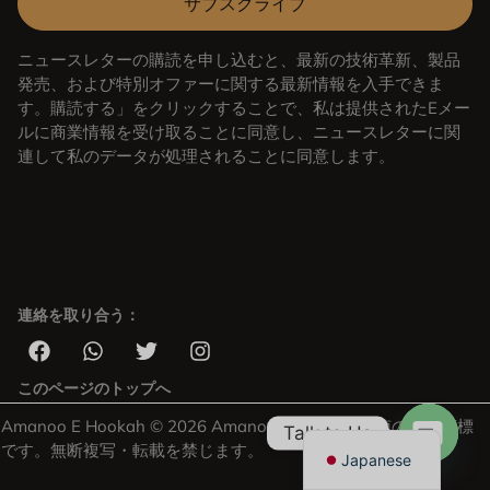
サブスクライブ
ニュースレターの購読を申し込むと、最新の技術革新、製品
発売、および特別オファーに関する最新情報を入手できま
す。購読する」をクリックすることで、私は提供されたEメー
ルに商業情報を受け取ることに同意し、ニュースレターに関
連して私のデータが処理されることに同意します。
連絡を取り合う：
Arabic
Russian
German
このページのトップへ
English
Amanoo E Hookah © 2026 Amanooは深セン市嘉南の登録商標
Talk to Us
です。無断複写・転載を禁じます。
Japanese
OPEN 