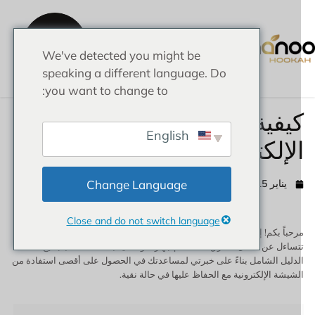
احصل
على
We've detected you might be
عرض
أسعار
الصفحة الرئيسية
speaking a different language. Do
you want to change to:
يفية استخدام الشيشة
English
لإلكترونية وصيانتها
Change Language
يناير 15, 2025
5:51 ص
Close and do not switch language
رحباً بكم! إذا كنت مثلي وانضممت مؤخرًا إلى مجتمع الشيشة الإلكترونية، فقد
تساءل عن أفضل الطرق لاستخدام جهازك والعناية به. لقد قمت بتجميع هذا
لدليل الشامل بناءً على خبرتي لمساعدتك في الحصول على أقصى استفادة من
لشيشة الإلكترونية مع الحفاظ عليها في حالة نقية.