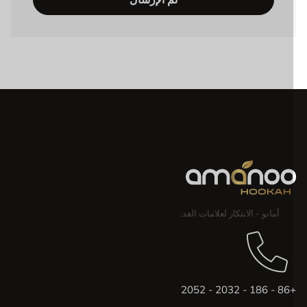
أمانو - الابتكار لعلامات الغد.
+86 - 186 - 