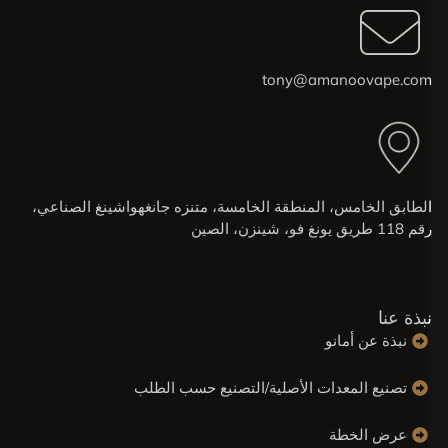
tony@amanoovape.co
لطابق الخامس، المنطقة الخامسة، متنزه جانغهواشينغ الصناعي،
11 طريق يونغ فو، شينزن، الصين
بذة عنا
نبذة عن أمانو
تصنيع المعدات الأصلية/التصنيع حسب الطلب
عرض الخطة