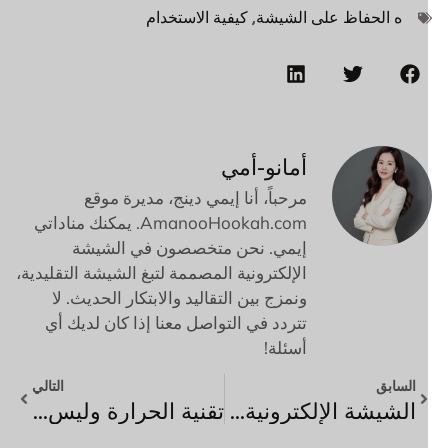
ه الحفاظ على الشيشة
,
كيفية الاستخدام
أمانو-أمي
مرحباً، أنا إيمي دينج، مديرة موقع
AmanooHookah.com. يمكنك مناداتي
إيمي. نحن متخصصون في الشيشة
الإلكترونية المصممة لتبغ الشيشة التقليدية،
ونمزج بين التقاليد والابتكار الحديث. لا
تتردد في التواصل معنا إذا كان لديك أي
أسئلة!
السابق
التالي
الشيشة الإلكترونية 101: كل ما تحتاج إلى معرفته
تقنية الحرارة وليس الحرق: مستقبل الشيشة