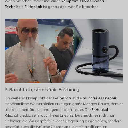
Wenn Sie schon immer mal einen
kompromissloses Shisha-
Erlebnis
die
E-Hookah
ist genau das, was Sie brauchen.
2. Rauchfreie, stressfreie Erfahrung
Ein weiterer Höhepunkt der
E-Hookah
ist die
rauchfreies Erlebnis
.
Herkömmliche Wasserpfeifen erzeugen große Mengen Rauch, der vor
allem in Innenräumen unangenehm sein kann. Die
E-Hookah-
Kit
schafft jedoch ein rauchfreies Erlebnis. Das macht es nicht nur
einfacher, die Wasserpfeife in jeder Umgebung zu genießen, sondern
beseitigt auch die typische Unordnung, die mit traditionellen