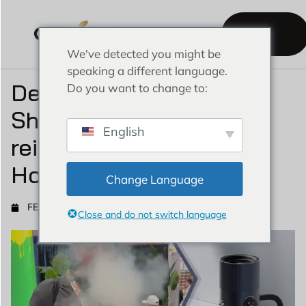
ANGEBOT
EINHOLEN
We've detected you might be
E Wasserpfeife
Über Amanoo
speaking a different language.
Der Spielveränderer der
Do you want to change to:
Shisha: Erleben Sie die
English
reine, rauchfreie E-
Hookah
Change Language
FEBRUAR 14, 2025
9:26 UHR MORGENS
Close and do not switch language