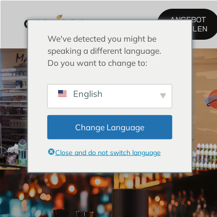
ANGEBOT
EINHOLEN
We've detected you might be
E Wasserpfeife
speaking a different language.
Do you want to change to:
English
Change Language
Close and do not switch language