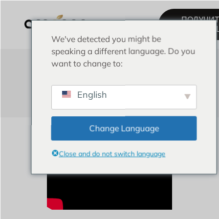
ПОЛУЧИ
КОНСУЛЬТ
We've detected you might be
speaking a different language. Do you
want to change to:
Видеоинструкция по
кальяну Amanoo E
English
Change Language
Как собрать кальян Amanoo E
Close and do not switch language