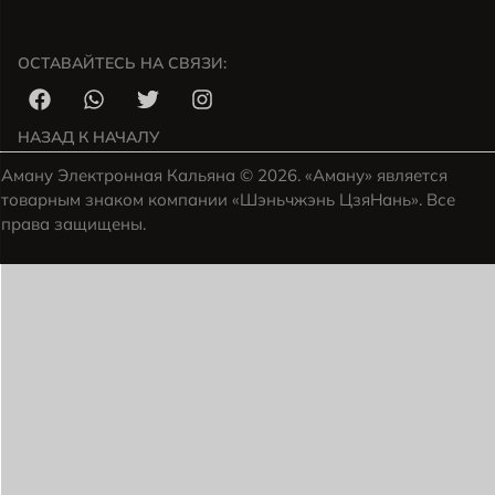
ОСТАВАЙТЕСЬ НА СВЯЗИ:
НАЗАД К НАЧАЛУ
Аману Электронная Кальяна © 2026. «Аману» является
товарным знаком компании «Шэньчжэнь ЦзяНань». Все
права защищены.