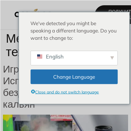
ПОЛУЧИ
КОНСУЛЬТ
We've detected you might be
speaking a different language. Do you
Метка:
кальянная
want to change to:
технология
English
Игра, меняющая кальян:
Change Language
Испытайте чистый,
бездымный электронный
Close and do not switch language
кальян